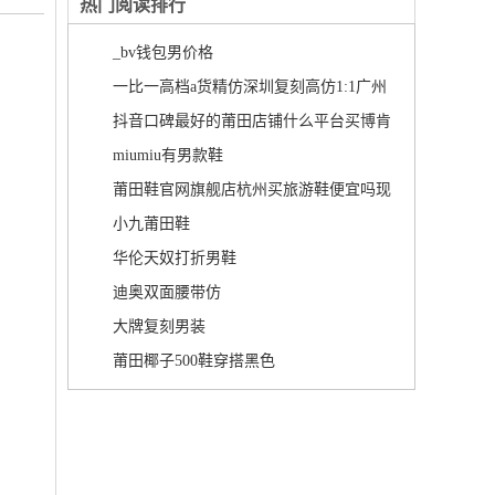
热门阅读排行
_bv钱包男价格
一比一高档a货精仿深圳复刻高仿1:1广州
批发奢侈品男装去哪买好些
抖音口碑最好的莆田店铺什么平台买博肯
鞋便宜又好
miumiu有男款鞋
莆田鞋官网旗舰店杭州买旅游鞋便宜吗现
在
小九莆田鞋
华伦天奴打折男鞋
迪奥双面腰带仿
大牌复刻男装
莆田椰子500鞋穿搭黑色