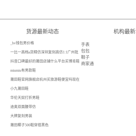
货源最新动态
机构最新
_bv钱包男价格
手表
包包
一比一高档a货精仿深圳复刻高仿1:1广州批
鞋子
发奢侈品男装去哪买好些
抖音口碑最好的莆田店铺什么平台买博肯鞋
商家通
便宜又好
miumiu有男款鞋
莆田鞋官网旗舰店杭州买旅游鞋便宜吗现在
小九莆田鞋
华伦天奴打折男鞋
迪奥双面腰带仿
大牌复刻男装
莆田椰子500鞋穿搭黑色