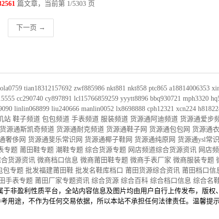
32561
篇文章，当前第 1/5303 页
下一页 →
ola0759
tian18312157692
zwf885986
nkt881
nkt858
ptc865
a18814006353
xi
15555
cc290740
cy897891
lcl15766859259
yyytt8896
bbq930721
mph3320
hq
9090
linlin068899
liu240666
manlin0052
lx8698888
cph12321
xcn224
h81822
机站
鞋子频道
包包频道
手表频道
服装频道
货源通阿迪频道
货源通爱步
货源通斯凯奇频道
货源通耐克频道
货源通鞋子网
货源通包包网
货源通
通奢侈网
货源通斐乐常识网
货源通椰子鞋网
货源通纯原网
货源通ysl常
表专题
莆田鞋专题
潮鞋专题
综合货源专题
网店频道
综合货源资讯
网店频
综合货源资讯
微商档口信息
微商莆田鞋专题
微商手表厂家
微商服装专题
包包专题
批发福建莆田鞋
批发名鞋库档口
莆田货源综合资讯
莆田档口信
田手表专题
莆田厂家专题资讯
综合货源
综合百科
综合档口信息
综合名
属于非盈利性质平台，全站内容信息及图片均由用户自行上传发布，版权
参考用途，不作为任何交易依据，所以本站不承担任何法律责任。温馨提