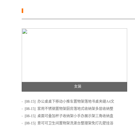
女装
[08-15]
办公桌桌下移动小推车置物架落地书桌夹缝A4文
[08-15]
家用不锈钢置物架厨房落地式收纳架多层收纳整
[08-15]
桌面可叠加杯子收纳架小手办展示架三角收纳盒
[08-15]
意可可卫生间置物架洗漱台整理架免打孔壁挂浴