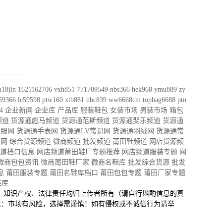
n18jin
1621162706
vxh851
771709549
nbs366
hek968
ymu889
zy
59366
lc59598
ptw160
xtb881
nbc839
ww6668cm
topbag6688
ptn
4
企业新闻
企业库
产品库
服装鞋包
女装市场
男装市场
箱包
频道
货源通彪马频道
货源通范斯频道
货源通斐乐频道
货源通
衣服网
货源通手表网
货源通LV常识网
货源通羽绒网
货源通常
识网
综合货源频道
微商频道
批发频道
莆田鞋频道
网店货源频
道档口信息
网店频道莆田鞋厂专题推荐
网店频道服装专题
网
微商包包资讯
微商莆田鞋厂家
微商名鞋库
批发综合货源
批发
息
莆田服装专题
莆田名鞋库档口
莆田包包专题
莆田厂家专题
鞋库
、知识产权、法律责任均归上传者所有（请自行斟酌信息的真
示：市场有风险，选择需谨慎！如有侵权或不诚信行为请举