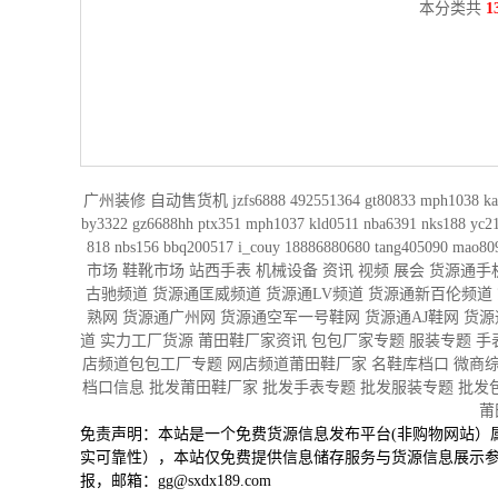
本分类共
1
广州装修
自动售货机
jzfs6888
492551364
gt80833
mph1038
ka
by3322
gz6688hh
ptx351
mph1037
kld0511
nba6391
nks188
yc2
818
nbs156
bbq200517
i_couy
18886880680
tang405090
mao80
市场
鞋靴市场
站西手表
机械设备
资讯
视频
展会
货源通手
古驰频道
货源通‌匡威频道
货源通LV频道
货源通新百伦频道
熟网
货源通广州网
货源通空军一号鞋网
货源通AJ鞋网
货源
道
实力工厂货源
莆田鞋厂家资讯
包包厂家专题
服装专题
手
店频道包包工厂专题
网店频道莆田鞋厂家
名鞋库档口
微商
档口信息
批发莆田鞋厂家
批发手表专题
批发服装专题
批发
莆
免责声明：本站是一个免费货源信息发布平台(非购物网站）
实可靠性），本站仅免费提供信息储存服务与货源信息展示
报，邮箱：gg@sxdx189.com